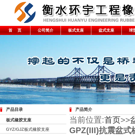
首 页
公司简介
板式支座
盆式支座
球
产品目录
产品简介
当前位置:
首页
>>
板式橡胶支座
GPZ(III)抗震盆
GYZ/GJZ板式橡胶支座