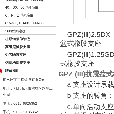
40、60、80型伸缩缝
C、F、Z型伸缩缝
CD-40，FD-60，FM-80
160型伸缩缝
GPZ(Ⅲ)2.5
梳形钢板伸缩缝
盆式橡胶支座
高阻尼橡胶支座
GPZ(Ⅲ)1.2
铅芯隔震支座
式橡胶支座
钢结构网架支座
联系我们
GPZ (III)抗
衡水环宇工程橡胶有限公司
a.支座设计承载
地址：河北衡水市桃城区赵辛工
b.支座的转角：0
业园
电话：0318-6825352
c.单向活动支
手机1：13503185352