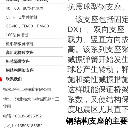
抗震球型钢支座、
40、60、80型伸缩缝
C、F、Z型伸缩缝
该支座包括固
CD-40，FD-60，FM-80
DX）、双向支座
160型伸缩缝
载力、竖直方向
梳形钢板伸缩缝
高。该系列支座
高阻尼橡胶支座
减振弹簧开始发
铅芯隔震支座
球芯产生转动，
钢结构网架支座
施和柔性减振措
联系我们
这样既能保证桥
衡水环宇工程橡胶有限公司
系数，又使结构保
地址：河北衡水市桃城区赵辛工
业园
度地震区尤其直
电话：0318-6825352
钢结构支座的主要
手机1：13503185352