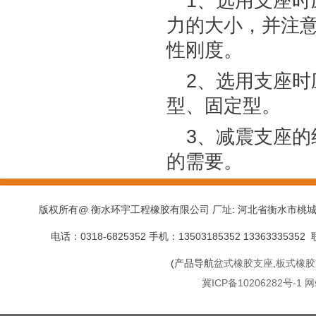
1、选用支座
力的大小，并注
性刚度。
2、选用支座
型、固定型。
3、减震支座
的需要。
版权所有@ 衡水环宇工程橡胶有限公司 厂址: 河北省衡水市桃城区赵辛工业园 CopyR
电话：0318-6825352 手机：13503185352 13363335
(产品导航
盆式橡胶支座
,
板式橡胶
冀ICP备10206282号-1
网