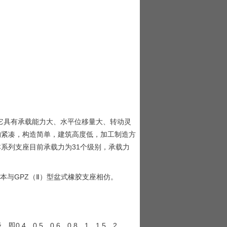
，它具有承载能力大、水平位移量大、转动灵
构紧凑，构造简单，建筑高度低，加工制造方
系列支座目前承载力为31个级别，承载力
座基本与GPZ（Ⅱ）型盆式橡胶支座相仿。
4、0.5、0.6、0.8、1、1.5、2、