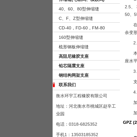
2.5、
40、60、80型伸缩缝
50、5
C、F、Z型伸缩缝
CD-40，FD-60，FM-80
余变
160型伸缩缝
2
梳形钢板伸缩缝
高阻尼橡胶支座
座水平
铅芯隔震支座
3
钢结构网架支座
支
联系我们
4
衡水环宇工程橡胶有限公司
地址：河北衡水市桃城区赵辛工
业园
GPZ 
电话：0318-6825352
手机1：13503185352